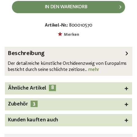
IN DEN WARENKORB
Artikel-Nr.:
800010570
EAN:
MPN:
4026397483888
82530312
Merken
Beschreibung
Der detailreiche künstliche Orchideenzweig von Europalms
besticht durch seine schlichte zeitlose...
mehr
8
Ähnliche Artikel
3
Zubehör
Kunden kauften auch