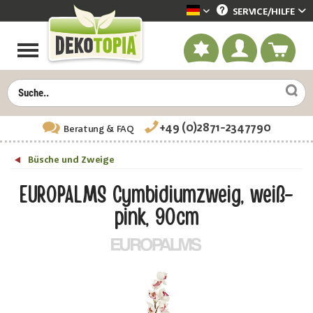
SERVICE/
HILFE
Dekotopia deutsch
+49 (0)2871-2347790
Beratung
& FAQ
Büsche und Zweige
EUROPALMS Cymbidiumzweig, weiß-
pink, 90cm