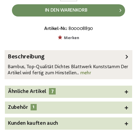
IN DEN WARENKORB
Artikel-Nr.:
800008890
EAN:
MPN:
4026397438178
82509262
Merken
Beschreibung
Bambus, Top-Qualität Dichtes Blattwerk Kunststamm Der
Artikel wird fertig zum Hinstellen...
mehr
7
Ähnliche Artikel
1
Zubehör
Kunden kauften auch