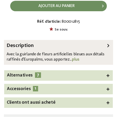
AJOUTER AU PANIER
Réf. d’article:
800012815
EAN:
MPN:
4026397587647
82501858
Se souv.
Description
Avec la guirlande de fleurs artificielles bleues aux détails
raffinés d'Europalms, vous apportez...
plus
7
Alternatives
1
Accessories
Clients ont aussi acheté