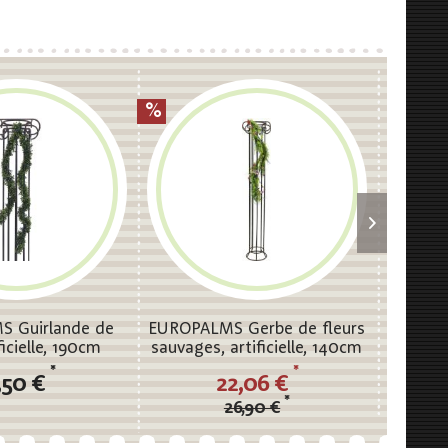
 Guirlande de
EUROPALMS Gerbe de fleurs
EUROP
ficielle, 190cm
sauvages, artificielle, 140cm
sapin
*
*
,50 €
22,06 €
*
26,90 €