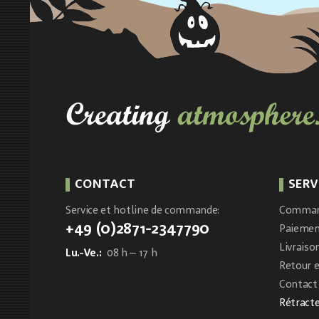
CONTACT
SERV
Service et hotline de commande:
Comma
+49 (0)2871-2347790
Paieme
Livraiso
Lu.-Ve.:
08 h – 17 h
Retour 
Contact 
Rétracte