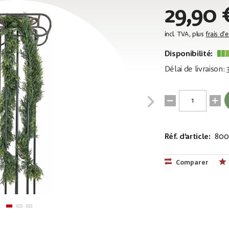
29,90 
incl. TVA, plus
frais d'
Disponibilité:
Délai de livraison:
Réf. d’article:
800
EAN:
MPN:
4026397583
82503721
Comparer