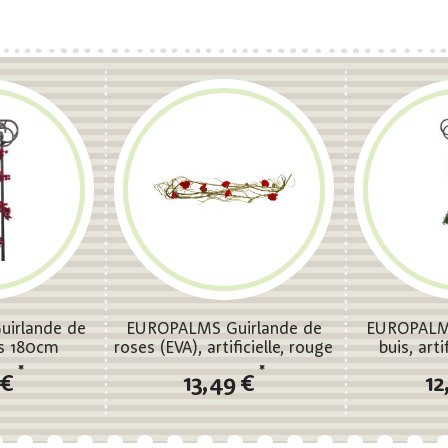
irlande de
EUROPALMS Guirlande de
EUROPALMS
es 180cm
roses (EVA), artificielle, rouge
buis, arti
*
*
 €
13,49 €
12