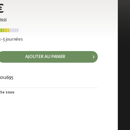
€
envoi
 3-5 journées
AJOUTER AU PANIER
012695
366
Se souv.