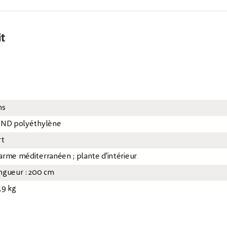
it
ns
 ND polyéthylène
rt
arme méditerranéen ; plante d'intérieur
ngueur : 200 cm
49 kg