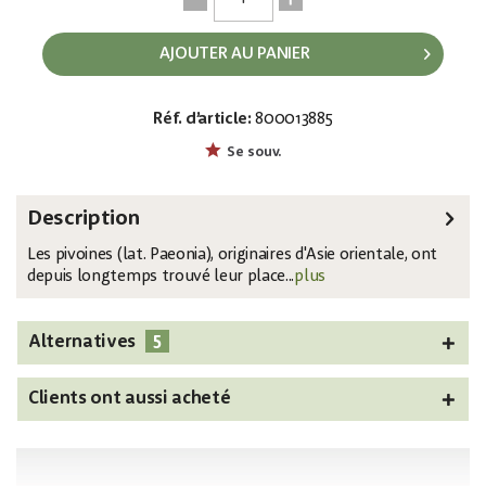
AJOUTER AU PANIER
Réf. d’article:
800013885
EAN:
MPN:
4026397616910
82530220
Se souv.
Description
Les pivoines (lat. Paeonia), originaires d'Asie orientale, ont
depuis longtemps trouvé leur place...
plus
5
Alternatives
Clients ont aussi acheté