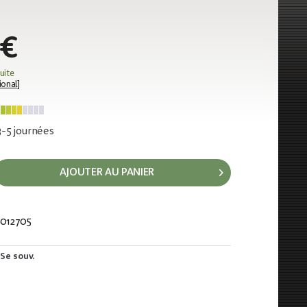
 €
uite
ional
]
 3-5 journées
AJOUTER AU PANIER
012705
57
Se souv.