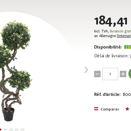
184,41
incl. TVA,
livraison grat
en Allemagne [
Internat
Disponibilité:
Délai de livraison:
Réf. d’article:
800
EAN:
MPN:
40263975835
82501563
Comparer