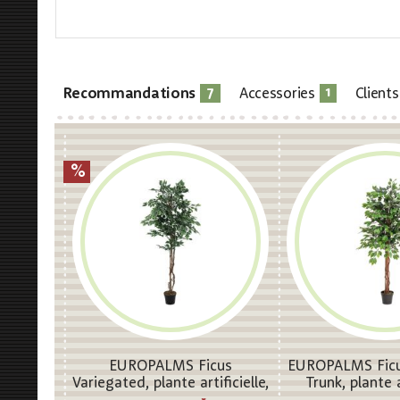
7
1
Recommandations
Accessories
Client
EUROPALMS Ficus
EUROPALMS Ficu
Variegated, plante artificielle,
Trunk, plante a