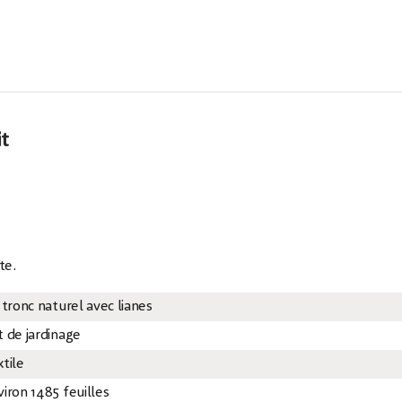
it
te.
 tronc naturel avec lianes
t de jardinage
xtile
viron 1485 feuilles