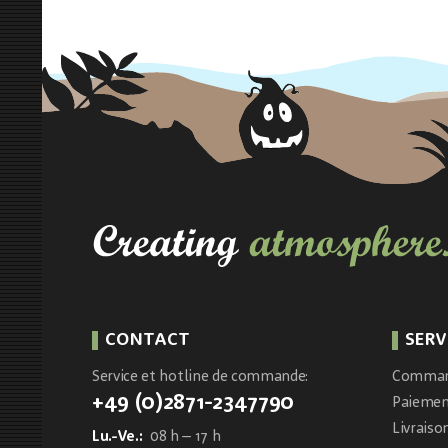
CONTACT
SERV
Service et hotline de commande:
Comma
+49 (0)2871-2347790
Paieme
Livraiso
Lu.-Ve.:
08 h – 17 h