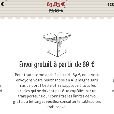
m
artificielle, 180cm
*
*
 €
63,83 €
10
*
79,29 €
Envoi gratuit
à partir de 69 €
t
Pour toute commande à partir de 69 €, nous vous
envoyons votre marchandise en Allemagne sans
e
frais de port ! Cette offre sapplique à tous les
oi
articles qui ne doivent pas être expédiés par un
v
transporteur. Pour connaître les limites denvoi
gratuit à létranger, veuillez consulter le tableau des
frais denvoi.