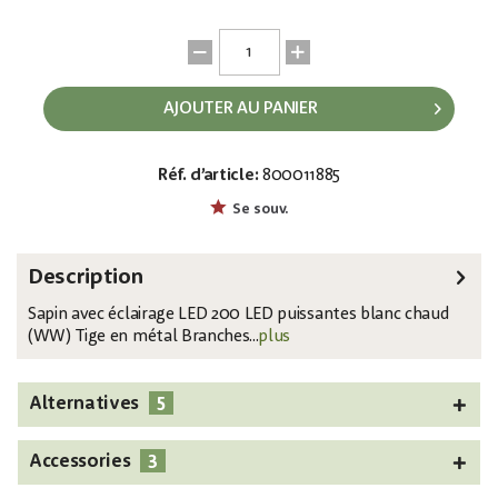
AJOUTER AU PANIER
Réf. d’article:
800011885
EAN:
MPN:
4026397553123
83500298
Se souv.
Description
Sapin avec éclairage LED 200 LED puissantes blanc chaud
(WW) Tige en métal Branches...
plus
5
Alternatives
3
Accessories