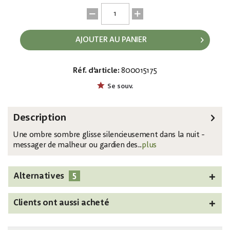
AJOUTER AU PANIER
Réf. d’article:
800015175
EAN:
MPN:
4026397745122
83316176
Se souv.
Description
Une ombre sombre glisse silencieusement dans la nuit -
messager de malheur ou gardien des...
plus
5
Alternatives
Clients ont aussi acheté