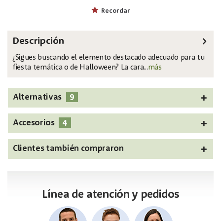
EAN:
MPN:
4026397676358
83316108
Recordar
Descripción
¿Sigues buscando el elemento destacado adecuado para tu
fiesta temática o de Halloween? La cara...
más
9
Alternativas
4
Accesorios
Clientes también compraron
Línea de atención y pedidos