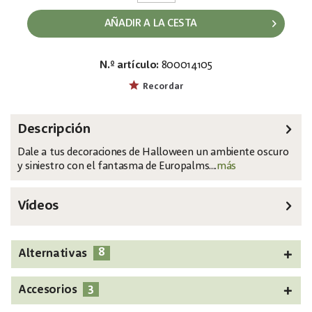
AÑADIR A LA CESTA
N.º artículo:
800014105
EAN:
MPN:
4026397634150
83316097
Recordar
Descripción
Dale a tus decoraciones de Halloween un ambiente oscuro
y siniestro con el fantasma de Europalms....
más
Vídeos
8
Alternativas
3
Accesorios