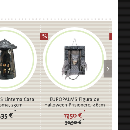
 Linterna Casa
EUROPALMS Figura de
EURO
sma, 23cm
Halloween Prisionero, 46cm
Hallow
*
*
,35 €
17,50 €
*
32,90 €