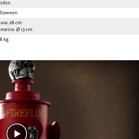
stico
lloween
tura: 28 cm
ámetro: Ø 13 cm
28 kg