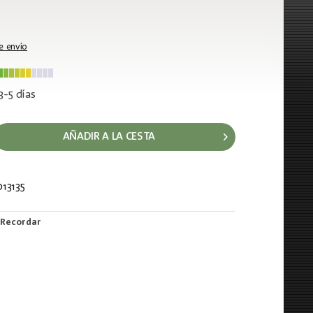
e envío
3-5 días
AÑADIR A LA CESTA
13135
939
Recordar