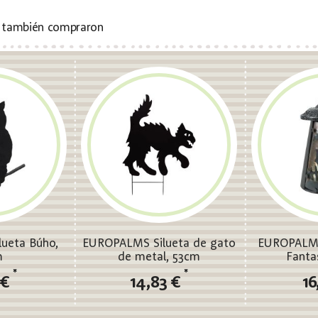
s también compraron
ueta Búho,
EUROPALMS Silueta de gato
EUROPALMS
m
de metal, 53cm
Fanta
*
*
 €
14,83 €
16