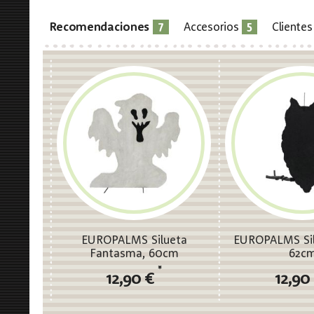
7
5
Recomendaciones
Accesorios
Cliente
EUROPALMS Silueta
EUROPALMS Sil
Fantasma, 60cm
62c
*
12,90 €
12,90