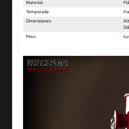
Material:
Plá
Temporada:
Ha
Dimensiones:
Al
Di
Peso:
0,