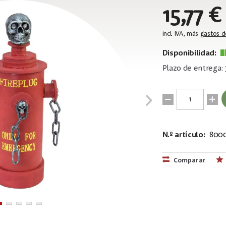
15,77 €
incl. IVA, más
gastos d
Disponibilidad:
Plazo de entrega: 
N.º artículo:
8000
EAN:
MPN:
4026397608
83314445
Comparar