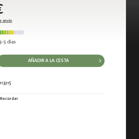
€
e envío
3-5 días
AÑADIR A LA CESTA
13215
271
Recordar