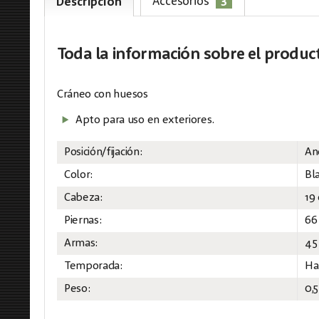
3
Accesorios
Descripción
Toda la información
sobre el produc
Cráneo con huesos
Apto para uso en exteriores.
Posición/fijación:
Anc
Color:
Bl
Cabeza:
19
Piernas:
66
Armas:
45
Temporada:
Ha
Peso:
0,