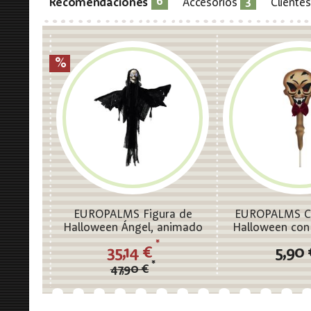
6
3
Recomendaciones
Accesorios
Cliente
EUROPALMS Figura de
EUROPALMS Ca
Halloween Ángel, animado
Halloween con
165cm
*
35,14 €
5,90
*
47,90 €