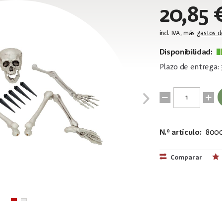
20,85 
incl. IVA, más
gastos d
Disponibilidad:
Plazo de entrega: 
N.º artículo:
8000
EAN:
MPN:
4026397609
83314675
Comparar