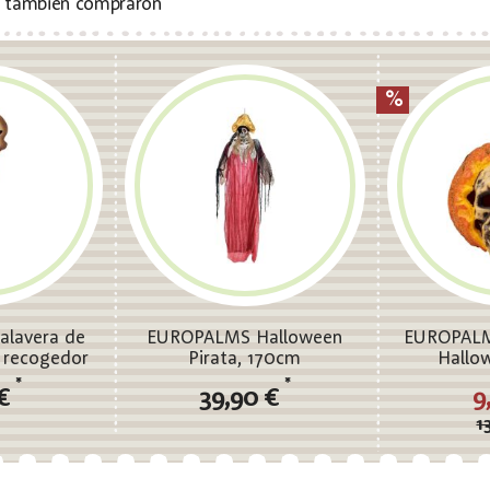
s también compraron
lavera de
EUROPALMS Halloween
EUROPALM
 recogedor
Pirata, 170cm
Hallo
*
*
 €
39,90 €
9
1