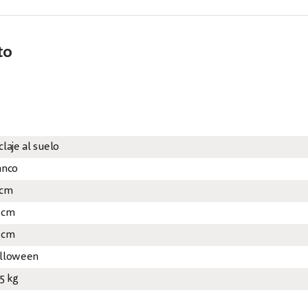
to
laje al suelo
anco
 cm
 cm
 cm
lloween
55 kg