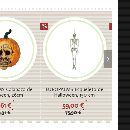
S Calabaza de
EUROPALMS Esqueleto de
EURO
ween, 26cm
Halloween, 150 cm
Hallow
*
*
,61 €
59,00 €
*
*
3,31 €
75,90 €