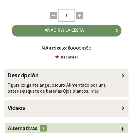
AÑADIR A LA CESTA
N.º artículo:
800009160
EAN:
MPN:
4026397456394
8331440G
Recordar
Descripción
Figura colgante ángel oscuro Alimentado por una
batería/paquete de baterías Ojos blancos...
más
Vídeos
7
Alternativas