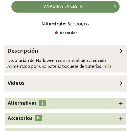
AÑADIR A LA CESTA
N.º artículo:
800009175
EAN:
MPN:
4026397456493
8331440R
Recordar
Descripción
Decoración de Halloween con murciélago animado.
Alimentado por una batería/paquete de baterías...
más
Vídeos
7
Alternativas
6
Accesorios