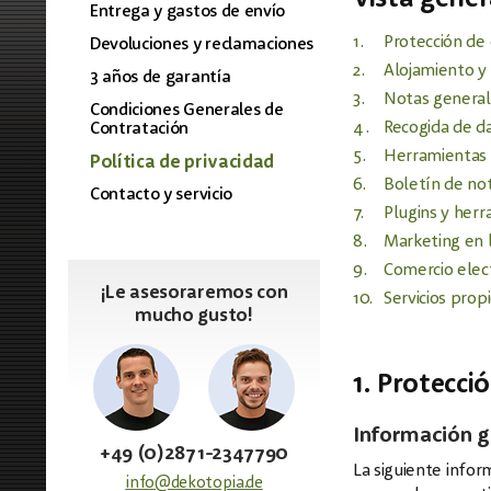
Entrega y gastos de envío
1.
Protección de 
Devoluciones y reclamaciones
2.
Alojamiento y 
3 años de garantía
3.
Notas generale
Condiciones Generales de
4.
Recogida de da
Contratación
5.
Herramientas d
Política de privacidad
6.
Boletín de not
Contacto y servicio
7.
Plugins y her
8.
Marketing en 
9.
Comercio elec
¡Le asesoraremos con
10.
Servicios prop
mucho gusto!
1. Protecci
Información g
+49 (0)2871-2347790
La siguiente infor
info@dekotopia.de