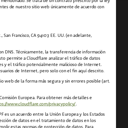
mencionado. Se trata de un contrato prescrito por la ley
tantes de nuestro sitio web únicamente de acuerdo con
., San Francisco, CA 94107, EE. UU. (en adelante,
con DNS. Técnicamente, la transferencia de información
sto permite a Cloudflare analizar el tráfico de datos
es y el tráfico potencialmente malicioso de Internet.
uarios de Internet, pero solo con el fin aquí descrito.
io web de la forma más segura y sin errores posible (art.
la Comisión Europea. Para obtener más detalles e
ps://www.cloudflare.com/privacypolicy/
.
PF es un acuerdo entre la Unión Europea y los Estados
cción de datos en el tratamiento de datos en los
mplir estas normas de protección de datos. Para