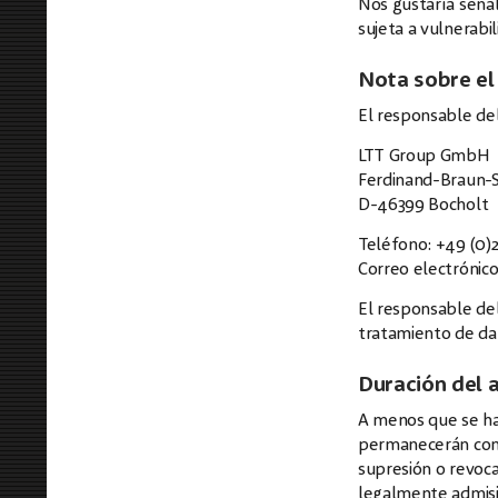
Nos gustaría señal
sujeta a vulnerabi
Nota sobre el
El responsable del
LTT Group GmbH
Ferdinand-Braun-St
D-46399 Bocholt
Teléfono:
+49 (0)
Correo electrónic
El responsable del
tratamiento de dat
Duración del
A menos que se hay
permanecerán con n
supresión o revoc
legalmente admisib