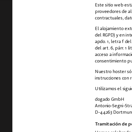
Este sitio web est
proveedores de alo
contractuales, dat
El alojamiento exte
del RGPD) y en int
apdo. 1, letra f d
del art. 6, párr. 1
acceso a informació
consentimiento p
Nuestro hoster sól
instrucciones con 
Utilizamos el sigu
dogado GmbH
Antonio-Segni-Str
D-44263 Dortmun
Tramitación de p