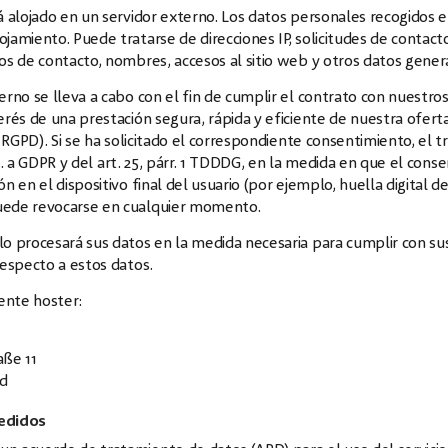
á alojado en un servidor externo. Los datos personales recogidos e
jamiento. Puede tratarse de direcciones IP, solicitudes de contac
os de contacto, nombres, accesos al sitio web y otros datos genera
rno se lleva a cabo con el fin de cumplir el contrato con nuestros c
erés de una prestación segura, rápida y eficiente de nuestra ofert
el RGPD). Si se ha solicitado el correspondiente consentimiento, el
 lit. a GDPR y del art. 25, párr. 1 TDDDG, en la medida en que el co
n en el dispositivo final del usuario (por ejemplo, huella digital d
uede revocarse en cualquier momento.
o procesará sus datos en la medida necesaria para cumplir con sus
respecto a estos datos.
iente hoster:
aße 11
d
edidos