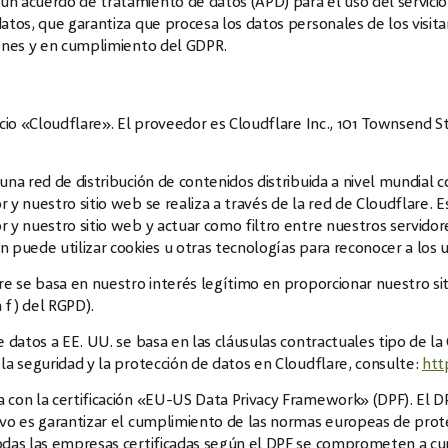
 acuerdo de tratamiento de datos (APD) para el uso del servicio 
atos, que garantiza que procesa los datos personales de los visi
iones y en cumplimiento del GDPR.
icio «Cloudflare». El proveedor es Cloudflare Inc., 101 Townsend St
una red de distribución de contenidos distribuida a nivel mundial 
 y nuestro sitio web se realiza a través de la red de Cloudflare. E
 y nuestro sitio web y actuar como filtro entre nuestros servidor
 puede utilizar cookies u otras tecnologías para reconocer a los us
re se basa en nuestro interés legítimo en proporcionar nuestro sit
a f) del RGPD).
e datos a EE. UU. se basa en las cláusulas contractuales tipo de 
la seguridad y la protección de datos en Cloudflare, consulte:
htt
 con la certificación «EU-US Data Privacy Framework» (DPF). El D
vo es garantizar el cumplimiento de las normas europeas de prote
odas las empresas certificadas según el DPF se comprometen a cu