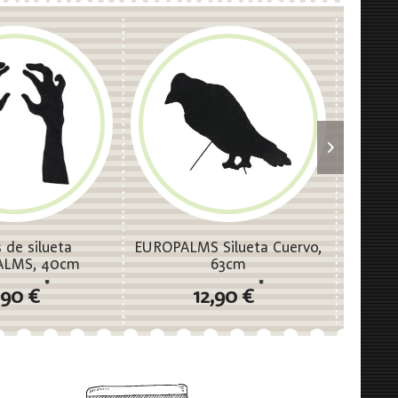
 de silueta
EUROPALMS Silueta Cuervo,
EUROP
ALMS, 40cm
63cm
*
*
,90 €
12,90 €