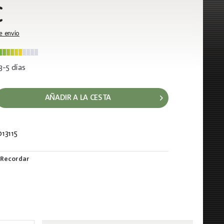
€
e envío
3-5 días
AÑADIR A LA CESTA
13115
596
Recordar