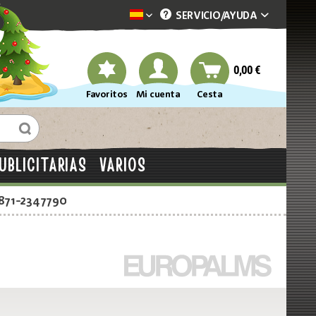
SERVICIO/
AYUDA
Dekotopia spanisch
0,00 €
Favoritos
Mi cuenta
Cesta
UBLICITARIAS
VARIOS
2871-2347790