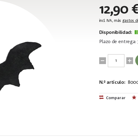
12,90 
incl. IVA, más
gastos d
Disponibilidad:
Plazo de entrega: 
N.º artículo:
8000
EAN:
MPN:
4026397601
83505006
Comparar