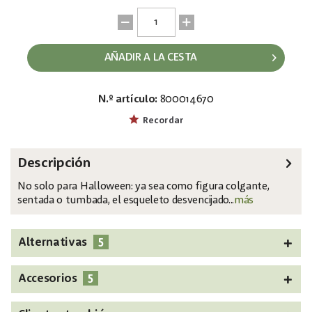
AÑADIR A LA CESTA
N.º artículo:
800014670
EAN:
MPN:
4026397676433
83314595
Recordar
Descripción
No solo para Halloween: ya sea como figura colgante,
sentada o tumbada, el esqueleto desvencijado...
más
5
Alternativas
5
Accesorios