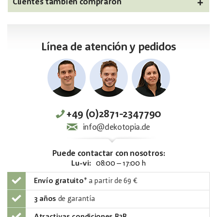
Clientes también compraron
Línea de atención y pedidos
+49 (0)2871-2347790
info@dekotopia.de
Puede contactar con nosotros:
Lu-vi:
08:00 – 17:00 h
Envío gratuito
*
a partir de 69 €
3 años
de garantía
Atractivas condiciones B2B