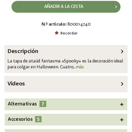
AÑADIR A LA CESTA
N.º artículo:
800014740
EAN:
MPN:
4026397693188
83316111
Recordar
Descripción
La tapa de ataúd fantasma «Spooky» es la decoración ideal
para colgar en Halloween. Cuatro...
más
Vídeos
7
Alternativas
5
Accesorios