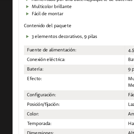
Multicolor brillante
Fácil de montar
Contenido del paquete
3 elementos decorativos, 9 pilas
Fuente de alimentación:
4,
Conexión eléctrica:
Ba
Batería:
9 
Efecto:
Mu
Me
Configuración:
Fá
Posición/fijación:
La
Color:
Ama
Temporada:
Ha
Dimensiones:
Al