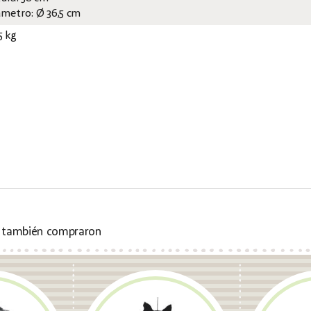
ámetro: Ø 36,5 cm
5 kg
s también compraron