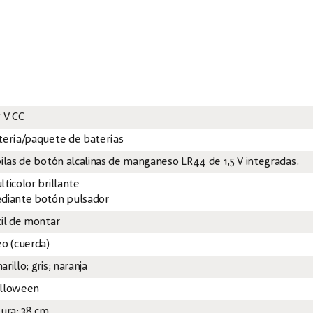
5 V CC
tería/paquete de baterías
pilas de botón alcalinas de manganeso LR44 de 1,5 V integradas.
lticolor brillante
diante botón pulsador
cil de montar
zo (cuerda)
rillo; gris; naranja
lloween
tura: 38 cm