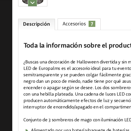
7
Accesorios
Descripción
Toda la información
sobre el produc
¿Buscas una decoración de Halloween divertida y sin 
LED de Europalms es el accesorio ideal para tu evento
semitransparente y se pueden colgar fácilmente grac
negro dan un poco de miedo, nadie tiene por qué asu
encender o apagar según se desee. Los dos sombreros
con una hebilla plateada. Una cadena de luces LED con
producen automáticamente efectos de luz y secuencia
interruptor de encendido/apagado en el compartiment
Conjunto de 3 sombreros de mago con iluminación LE
Alimentado por una batería/paquete de baterías