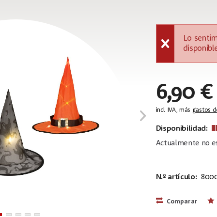
Lo sentim
disponible
6,90 €
incl. IVA, más
gastos d
Disponibilidad:
Actualmente no es
N.º artículo:
8000
EAN:
MPN:
4026397693
83316114
Comparar