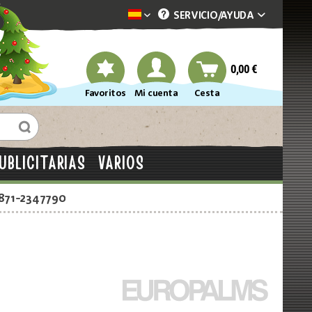
SERVICIO/
AYUDA
Dekotopia spanisch
0,00 €
Favoritos
Mi cuenta
Cesta
UBLICITARIAS
VARIOS
2871-2347790