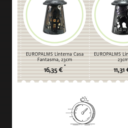
EUROPALMS Linterna Casa
EUROPALMS Lin
Fantasma, 23cm
23c
*
16,35 €
11,31