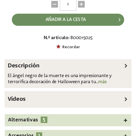
AÑADIR A LA CESTA
N.º artículo:
800015025
EAN:
MPN:
4026397725285
83316138
Recordar
Descripción
El ángel negro de la muerte es una impresionante y
terrorífica decoración de Halloween para tu...
más
Vídeos
5
Alternativas
1
Accesorios