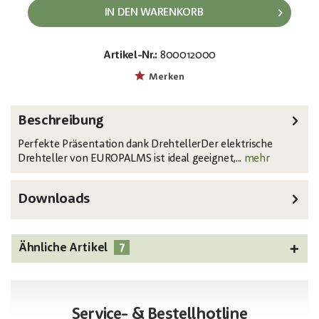
IN DEN WARENKORB
Artikel-Nr.:
800012000
EAN:
MPN:
4026397630404
50701190
Merken
Beschreibung
Perfekte Präsentation dank DrehtellerDer elektrische
Drehteller von EUROPALMS ist ideal geeignet,...
mehr
Downloads
7
Ähnliche Artikel
Service- & Bestellhotline