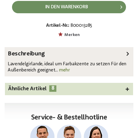
IN DEN WARENKORB
Artikel-Nr.:
800013285
EAN:
MPN:
4026397587067
82503727
Merken
Beschreibung
Lavendelgirlande, ideal um Farbakzente zu setzen Für den
Außenbereich geeignet...
mehr
8
Ähnliche Artikel
Service- & Bestellhotline