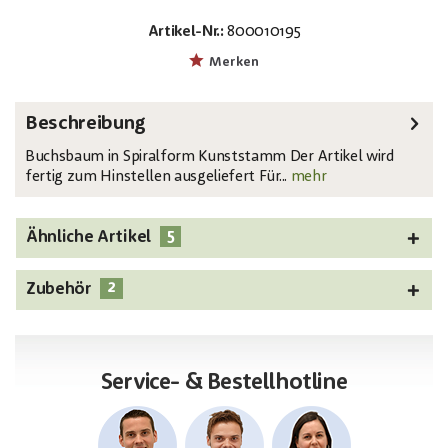
Artikel-Nr.:
800010195
EAN:
MPN:
4026397456110
82607611
Merken
Beschreibung
Buchsbaum in Spiralform Kunststamm Der Artikel wird
fertig zum Hinstellen ausgeliefert Für...
mehr
5
Ähnliche Artikel
2
Zubehör
Service- & Bestellhotline