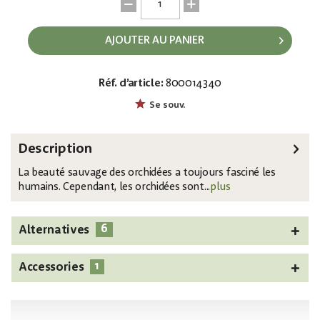
AJOUTER AU PANIER
Réf. d’article:
800014340
EAN:
MPN:
4026397642049
82530362
Se souv.
Description
La beauté sauvage des orchidées a toujours fasciné les
humains. Cependant, les orchidées sont...
plus
6
Alternatives
1
Accessories