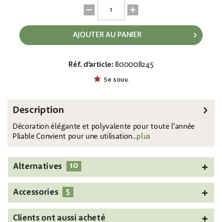
AJOUTER AU PANIER
Réf. d’article:
800008245
EAN:
MPN:
4026397436679
82600210
Se souv.
Description
Décoration élégante et polyvalente pour toute l'année
Pliable Convient pour une utilisation...
plus
10
Alternatives
5
Accessories
Clients ont aussi acheté