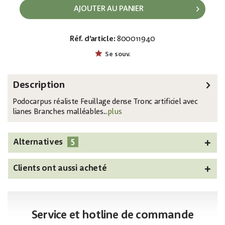
AJOUTER AU PANIER
Réf. d’article:
800011940
EAN:
MPN:
4026397562149
82511520
Se souv.
Description
Podocarpus réaliste Feuillage dense Tronc artificiel avec
lianes Branches malléables...
plus
5
Alternatives
Clients ont aussi acheté
Service et hotline de commande