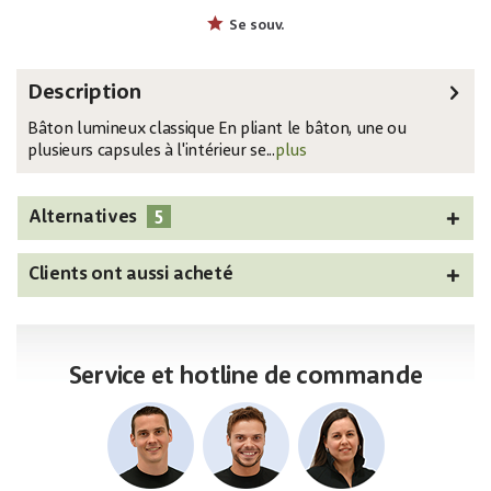
EAN:
MPN:
4026397647129
51111105
Se souv.
Description
Bâton lumineux classique En pliant le bâton, une ou
plusieurs capsules à l'intérieur se...
plus
5
Alternatives
Clients ont aussi acheté
Service et hotline de commande