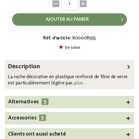
AJOUTER AU PANIER
Réf. d’article:
800008955
EAN:
MPN:
4026397427936
83313231
Se souv.
Description
La roche décorative en plastique renforcé de fibre de verre
est particulièrement légère par...
plus
5
Alternatives
5
Accessories
Clients ont aussi acheté