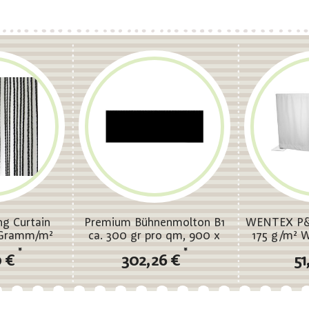
g Curtain
Premium Bühnenmolton B1
WENTEX P&
 Gramm/m²
ca. 300 gr pro qm, 900 x
175 g/m² W
(B x H) -
300 cm schwarz
cm (B x H
*
*
0 €
302,26 €
51
ten