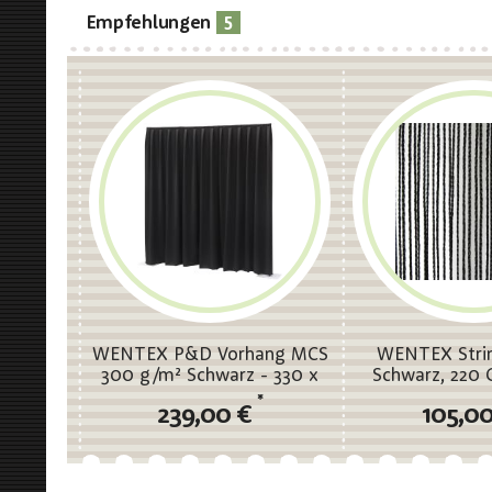
5
Empfehlungen
WENTEX P&D Vorhang MCS
WENTEX Strin
300 g/m² Schwarz - 330 x
Schwarz, 220
250 cm (B x H) - plissiert
300 x 300 cm 
*
239,00 €
105,0
ungefal