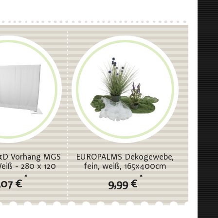
D Vorhang MGS
EUROPALMS Dekogewebe,
eiß - 280 x 120
fein, weiß, 165x400cm
) - ungefalten
*
*
,07 €
9,99 €