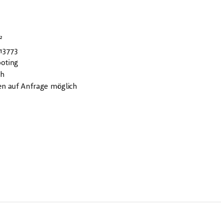
²
13773
oting
ch
en auf Anfrage möglich