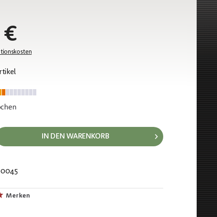
 €
tionskosten
tikel
Wochen
IN DEN WARENKORB
00045
884
Merken