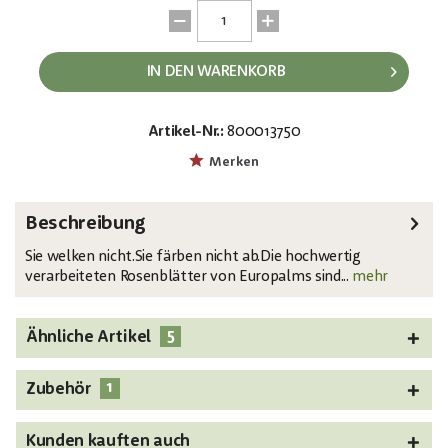
IN DEN WARENKORB
Artikel-Nr.:
800013750
EAN:
MPN:
4026397619997
82508954
Merken
Beschreibung
Sie welken nicht.Sie färben nicht ab.Die hochwertig
verarbeiteten Rosenblätter von Europalms sind...
mehr
5
Ähnliche Artikel
1
Zubehör
Kunden kauften auch