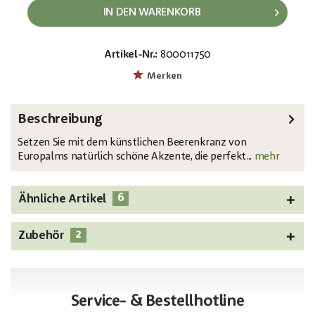
IN DEN WARENKORB
Artikel-Nr.:
800011750
EAN:
MPN:
4026397540314
83500502
Merken
Beschreibung
Setzen Sie mit dem künstlichen Beerenkranz von
Europalms natürlich schöne Akzente, die perfekt...
mehr
6
Ähnliche Artikel
2
Zubehör
Service- & Bestellhotline