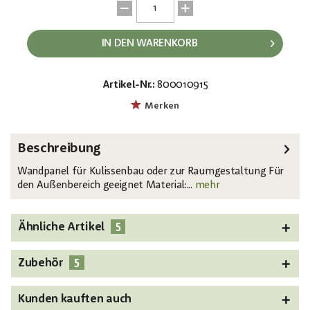
IN DEN WARENKORB
Artikel-Nr.:
800010915
EAN:
MPN:
4026397427875
83313220
Merken
Beschreibung
Wandpanel für Kulissenbau oder zur Raumgestaltung Für
den Außenbereich geeignet Material:...
mehr
5
Ähnliche Artikel
5
Zubehör
Kunden kauften auch