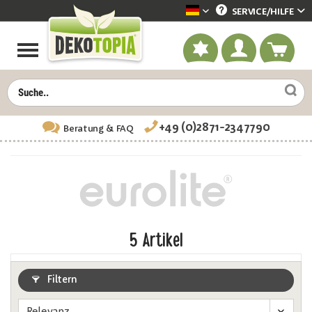
SERVICE/
HILFE
Dekotopia deutsch
+49 (0)2871-2347790
Beratung
& FAQ
5
Artikel
Filtern