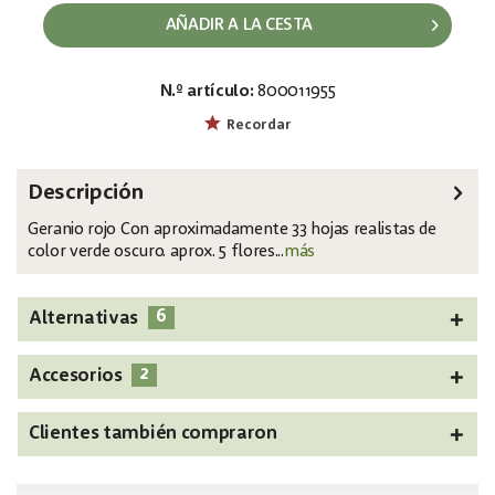
AÑADIR A LA CESTA
N.º artículo:
800011955
EAN:
MPN:
4026397566055
82600112
Recordar
Descripción
Geranio rojo Con aproximadamente 33 hojas realistas de
color verde oscuro. aprox. 5 flores...
más
6
Alternativas
2
Accesorios
Clientes también compraron