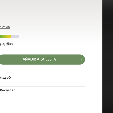
e envío
3-5 días
AÑADIR A LA CESTA
012420
380
Recordar