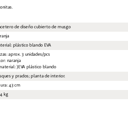
onitas.
cetero de diseño cubierto de musgo
ranja
terial: plástico blando EVA
ezas: aprox. 3 unidades/pcs
or: naranja
material: )EVA plástico blando
sques y prados; planta de interior.
tura: 43 cm
34 kg