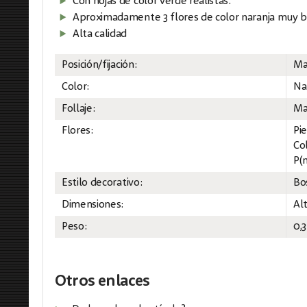
Con hojas de color verde realistas.
Aproximadamente 3 flores de color naranja muy b
Alta calidad
Posición/fijación:
Ma
Color:
Na
Follaje:
Ma
Flores:
Pi
Col
P(
Estilo decorativo:
Bo
Dimensiones:
Al
Peso:
0,
Otros enlaces