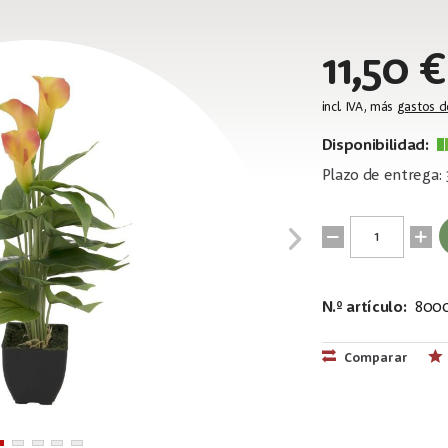
11,50 €
incl. IVA, más
gastos d
Disponibilidad:
Plazo de entrega: 
N.º artículo:
800
EAN:
MPN:
4026397583
82540346
Comparar