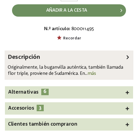
AÑADIR A LA CESTA
N.º artículo:
800011495
EAN:
MPN:
4026397526240
82507081
Recordar
Descripción
Originalmente, la buganvilla auténtica, también llamada
flor triple, proviene de Sudamérica. En...
más
6
Alternativas
3
Accesorios
Clientes también compraron