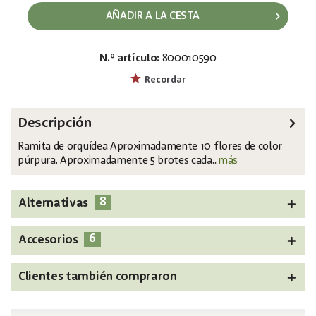
AÑADIR A LA CESTA
N.º artículo:
800010590
EAN:
MPN:
4026397483970
82530322
Recordar
Descripción
Ramita de orquídea Aproximadamente 10 flores de color
púrpura. Aproximadamente 5 brotes cada...
más
8
Alternativas
6
Accesorios
Clientes también compraron