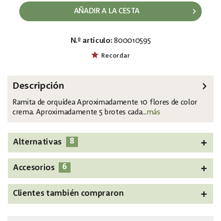
AÑADIR A LA CESTA
N.º artículo:
800010595
EAN:
MPN:
4026397488210
82530323
Recordar
Descripción
Ramita de orquídea Aproximadamente 10 flores de color
crema. Aproximadamente 5 brotes cada...
más
8
Alternativas
6
Accesorios
Clientes también compraron