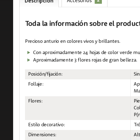
2
Accesorios
Descripción
Toda la información
sobre el produc
Precioso anturio en colores vivos y brillantes.
Con aproximadamente 24 hojas de color verde muy
Aproximadamente 3 flores rojas de gran belleza.
Posición/fijación:
Sin
Follaje:
Ap
Mat
Flores:
Pi
Col
P(m
Estilo decorativo:
Tró
Dimensiones:
Al