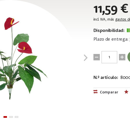
11,59 €
incl. IVA, más
gastos d
Disponibilidad:
Plazo de entrega: 
N.º artículo:
800
EAN:
MPN:
4026397335
82530164
Comparar