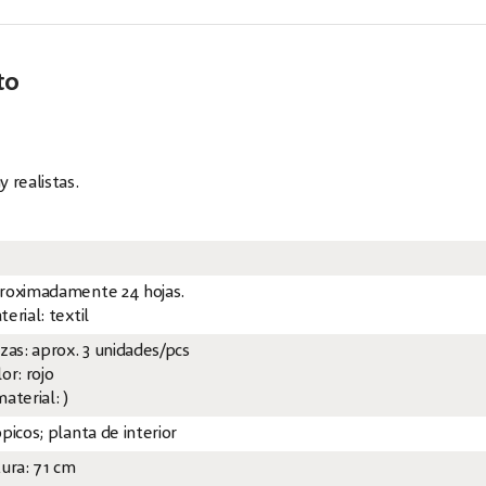
to
 realistas.
roximadamente 24 hojas.
erial: textil
ezas: aprox. 3 unidades/pcs
or: rojo
aterial: )
picos; planta de interior
tura: 71 cm