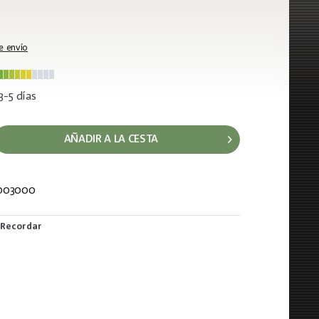
e envío
3-5 días
AÑADIR A LA CESTA
003000
149
Recordar