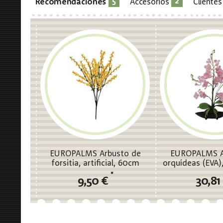
5
2
Recomendaciones
Accesorios
Cliente
EUROPALMS Arbusto de
EUROPALMS A
forsitia, artificial, 60cm
orquídeas (EVA), 
púrpu
*
9,50 €
30,81