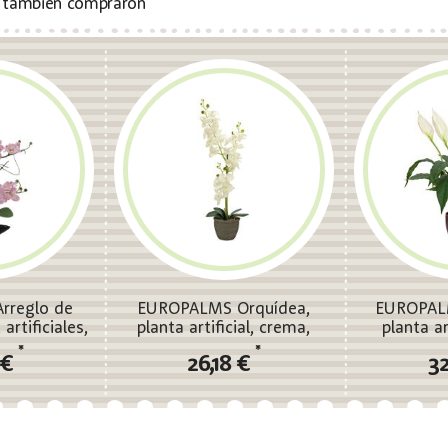
s también compraron
rreglo de
EUROPALMS Orquídea,
EUROPALM
artificiales,
planta artificial, crema,
planta ar
ra
80cm
*
*
 €
26,18 €
32