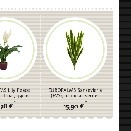
S Lily Peace,
EUROPALMS Sansevieria
tificial, 49cm
(EVA), artificial, verde-
amarillo, 60cm
*
*
,18 €
15,90 €