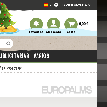
SERVICIO/
AYUDA
Dekotopia spanisch
0,00 €
Favoritos
Mi cuenta
Cesta
UBLICITARIAS
VARIOS
2871-2347790