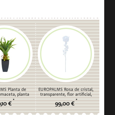
MS Planta de
EUROPALMS Rosa de cristal,
 maceta, planta
transparente, flor artificial,
icial, 75cm
81cm 12x
*
*
,10 €
99,00 €