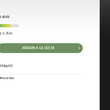
e envío
3-5 días
AÑADIR A LA CESTA
009400
969
Recordar