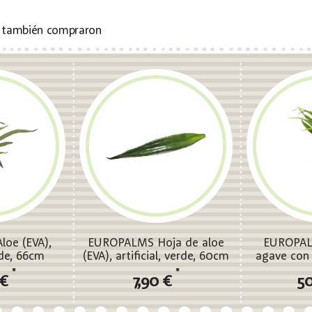
s también compraron
oe (EVA),
EUROPALMS Hoja de aloe
EUROPAL
erde, 66cm
(EVA), artificial, verde, 60cm
agave con
artif
*
*
 €
7,90 €
50