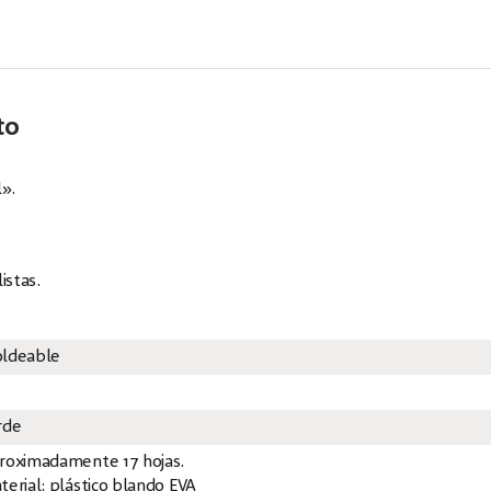
to
l».
istas.
ldeable
rde
roximadamente 17 hojas.
terial: plástico blando EVA