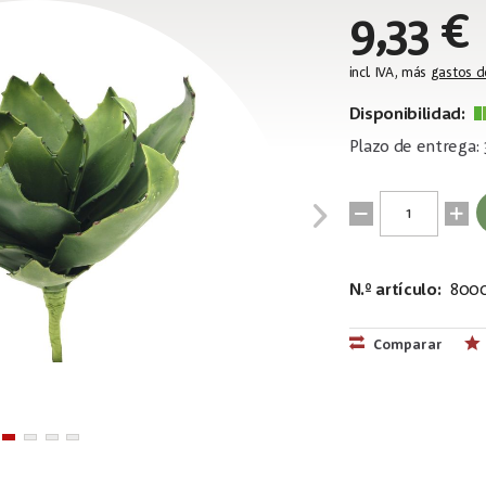
9,33 €
incl. IVA, más
gastos d
Disponibilidad:
Plazo de entrega: 
N.º artículo:
800
EAN:
MPN:
4026397449
82530576
Comparar