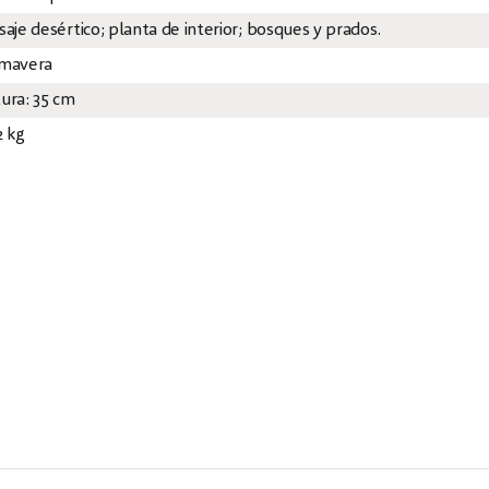
saje desértico; planta de interior; bosques y prados.
imavera
tura: 35 cm
2 kg