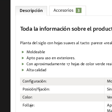
3
Accesorios
Descripción
Toda la información
sobre el produc
Planta del siglo con hojas suaves al tacto: parece «rea
Moldeable
Apto para uso en exteriores.
Con aproximadamente 17 hojas de color verde real
Alta calidad
Configuración:
Mo
Posición/fijación:
Sin
Color:
Ve
Follaje:
Ap
Ma