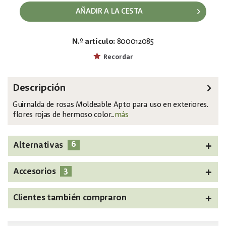
AÑADIR A LA CESTA
N.º artículo:
800012085
EAN:
MPN:
4026397582703
82530583
Recordar
Descripción
Guirnalda de rosas Moldeable Apto para uso en exteriores.
flores rojas de hermoso color...
más
6
Alternativas
3
Accesorios
Clientes también compraron