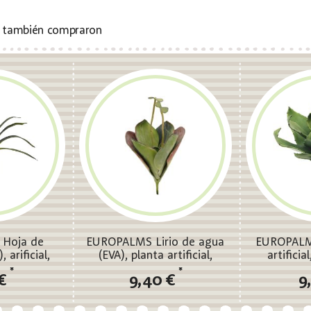
s también compraron
Hoja de
EUROPALMS Lirio de agua
EUROPALMS
 arificial,
(EVA), planta artificial,
artificia
45cm
cerrada, verde, 45cm
*
*
 €
9,40 €
9