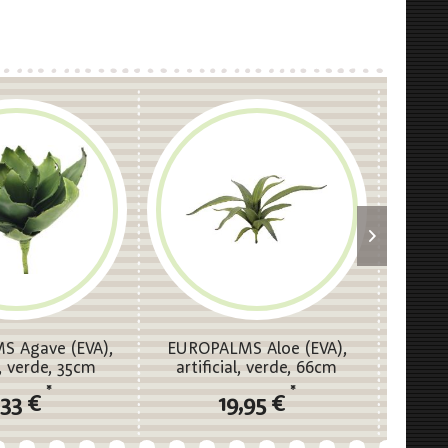
 Agave (EVA),
EUROPALMS Aloe (EVA),
EUROP
l, verde, 35cm
artificial, verde, 66cm
(EVA), 
*
*
,33 €
19,95 €