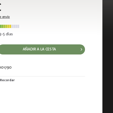
€
e envío
3-5 días
AÑADIR A LA CESTA
001790
248
Recordar