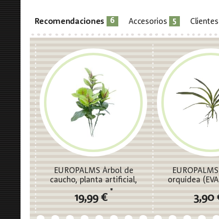
6
5
Recomendaciones
Accesorios
Cliente
EUROPALMS Árbol de
EUROPALMS 
caucho, planta artificial,
orquídea (EVA),
100cm
verde, 
*
19,99 €
3,90