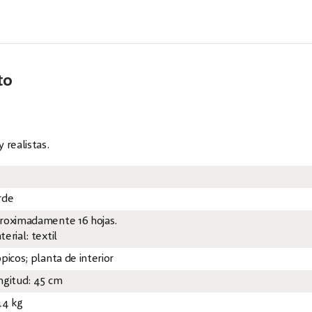
to
realistas.
rde
roximadamente 16 hojas.
erial: textil
picos; planta de interior
ngitud: 45 cm
44 kg