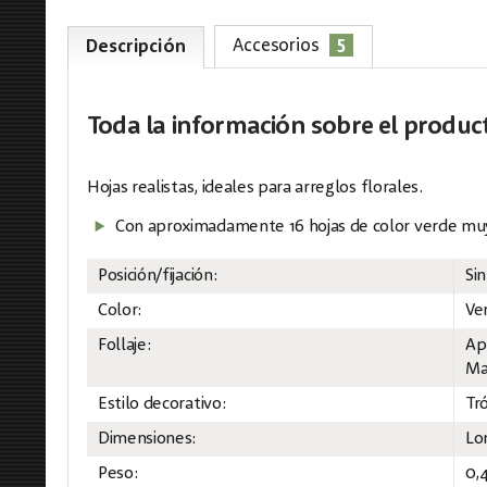
5
Accesorios
Descripción
Toda la información
sobre el produc
Hojas realistas, ideales para arreglos florales.
Con aproximadamente 16 hojas de color verde muy 
Posición/fijación:
Sin
Color:
Ve
Follaje:
Ap
Mat
Estilo decorativo:
Tró
Dimensiones:
Lo
Peso:
0,