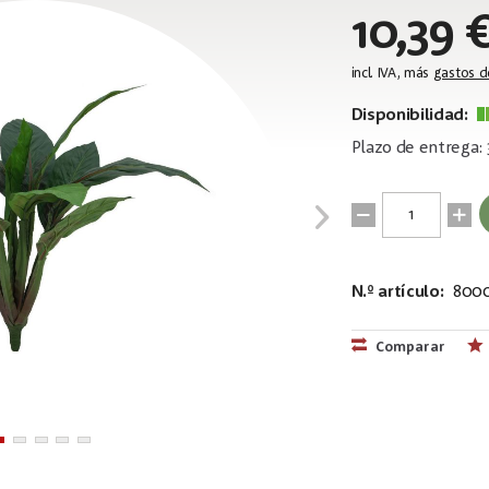
10,39 
incl. IVA, más
gastos d
Disponibilidad:
Plazo de entrega: 
N.º artículo:
800
EAN:
MPN:
4026397335
82508302
Comparar