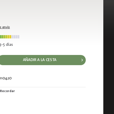
e envío
3-5 días
AÑADIR A LA CESTA
010420
153
Recordar