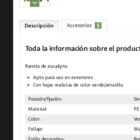
5
Accesorios
Descripción
Toda la información
sobre el produc
Ramita de eucalipto
Apto para uso en exteriores.
Con hojas realistas de color verde/amarillo.
Posición/fijación:
Sin
Material:
PE
Color:
Ve
Follaje:
Ma
Estilo decorativo:
Bo