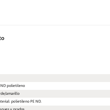
to
 ND polietileno
rde/amarillo
terial: polietileno PE ND.
sques y prados