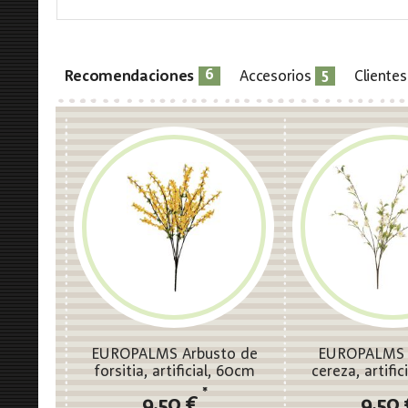
6
5
Recomendaciones
Accesorios
Cliente
EUROPALMS Arbusto de
EUROPALMS 
forsitia, artificial, 60cm
cereza, artific
60c
*
9,50 €
9,50