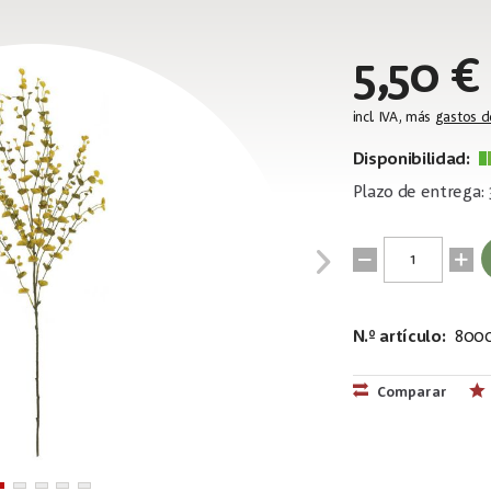
5,50 €
incl. IVA, más
gastos d
Disponibilidad:
Plazo de entrega: 
N.º artículo:
800
EAN:
MPN:
4026397480
82505622
Comparar