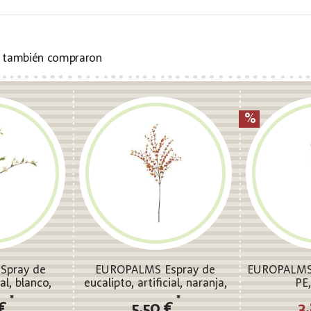
s también compraron
Spray de
EUROPALMS Espray de
EUROPALMS 
ial, blanco,
eucalipto, artificial, naranja,
PE
m
110cm
*
*
 €
5,50 €
3