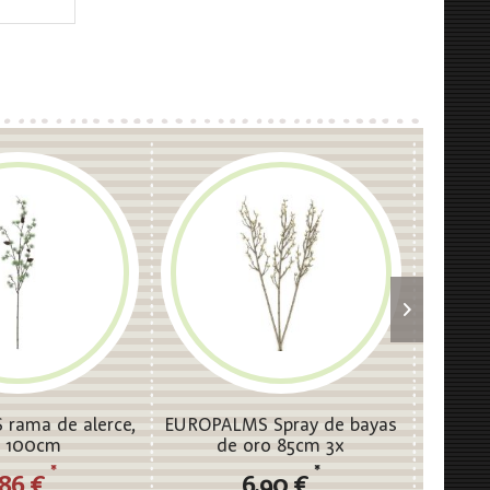
rama de alerce,
EUROPALMS Spray de bayas
EUR
, 100cm
de oro 85cm 3x
ceboll
*
*
,86 €
6,90 €