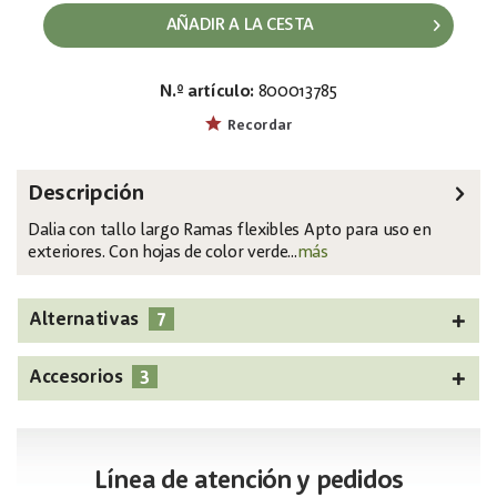
AÑADIR A LA CESTA
N.º artículo:
800013785
EAN:
MPN:
4026397598476
82532006
Recordar
Descripción
Dalia con tallo largo Ramas flexibles Apto para uso en
exteriores. Con hojas de color verde...
más
7
Alternativas
3
Accesorios
Línea de atención y pedidos