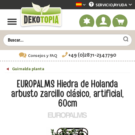
SERVICIO/
AYUDA
Dekotopia spanisch
+49 (0)2871-2347790
Consejos
y FAQ
Guirnalda planta
EUROPALMS Hiedra de Holanda
arbusto zarcillo clásico, artificial,
60cm