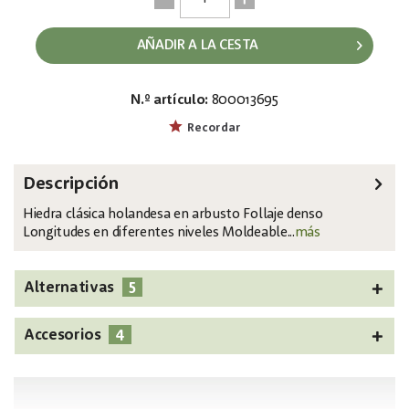
AÑADIR A LA CESTA
N.º artículo:
800013695
EAN:
MPN:
4026397619836
82502210
Recordar
Descripción
Hiedra clásica holandesa en arbusto Follaje denso
Longitudes en diferentes niveles Moldeable...
más
5
Alternativas
4
Accesorios