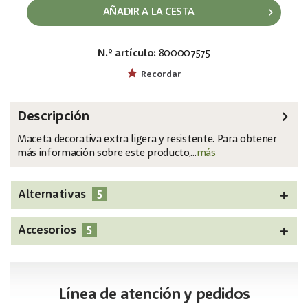
AÑADIR A LA CESTA
N.º artículo:
800007575
EAN:
MPN:
4026397416268
83011825
Recordar
Descripción
Maceta decorativa extra ligera y resistente. Para obtener
más información sobre este producto,...
más
5
Alternativas
5
Accesorios
Línea de atención y pedidos