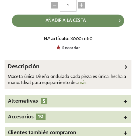
AÑADIR A LA CESTA
N.º artículo:
800011160
EAN:
MPN:
4026397486391
83011905
Recordar
Descripción
Maceta única Diseño ondulado Cada pieza es única; hecha a
mano. Ideal para equipamiento de...
más
5
Alternativas
10
Accesorios
Clientes también compraron