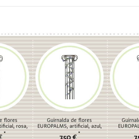
e flores
Guirnalda de flores
Guirnal
icial, rosa,
EUROPALMS, artificial, azul,
EUROPALM
m
180cm
viol
*
*
 €
7,50 €
7