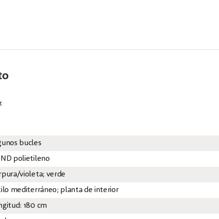
to
.
gunos bucles
 ND polietileno
rpura/violeta; verde
tilo mediterráneo; planta de interior
ngitud: 180 cm