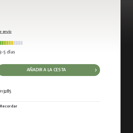
e envío
3-5 días
AÑADIR A LA CESTA
13285
067
Recordar