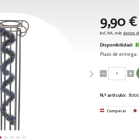
9,90 €
incl. IVA, más
gastos d
Disponibilidad:
Plazo de entrega: 
N.º artículo:
8000
EAN:
MPN:
4026397587
82503727
Comparar