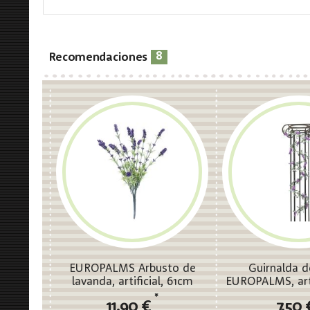
8
Recomendaciones
EUROPALMS Arbusto de
Guirnalda d
lavanda, artificial, 61cm
EUROPALMS, artif
180c
*
11,90 €
7,50