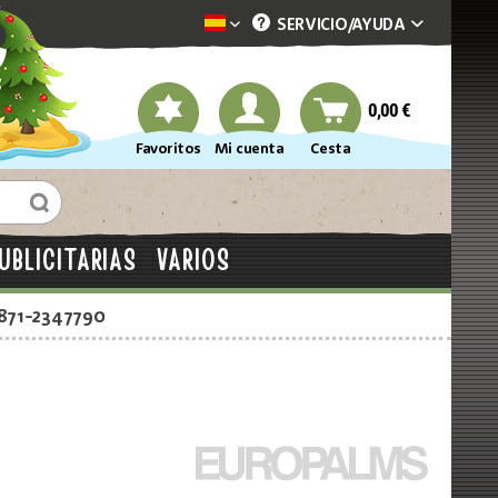
SERVICIO/
AYUDA
Dekotopia spanisch
0,00 €
Favoritos
Mi cuenta
Cesta
UBLICITARIAS
VARIOS
2871-2347790