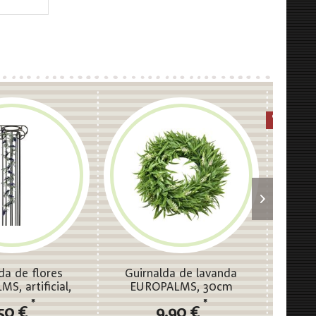
da de flores
Guirnalda de lavanda
EUROPA
S, artificial,
EUROPALMS, 30cm
silvest
eta, 180cm
*
*
,50 €
9,90 €