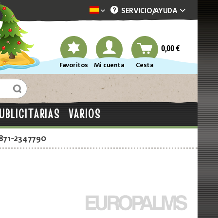
SERVICIO/
AYUDA
Dekotopia spanisch
0,00 €
Favoritos
Mi cuenta
Cesta
UBLICITARIAS
VARIOS
2871-2347790