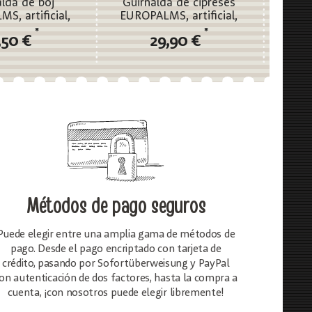
alda de boj
Guirnalda de cipreses
Gui
S, artificial,
EUROPALMS, artificial,
EUROPAL
190cm
200cm
*
*
,50 €
29,90 €
Métodos de pago seguros
Puede elegir entre una amplia gama de métodos de
pago. Desde el pago encriptado con tarjeta de
crédito, pasando por Sofortüberweisung y PayPal
on autenticación de dos factores, hasta la compra a
cuenta, ¡con nosotros puede elegir libremente!