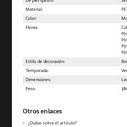
De pie/fijación:
Sin
Material:
PE
Color:
Mu
Flores:
Co
P(m
P(m
P(m
P(m
Estilo de decoración:
Bo
Temporada:
Ve
Dimensiones:
Lo
Peso:
38
Otros enlaces
¿Dudas sobre el artículo?