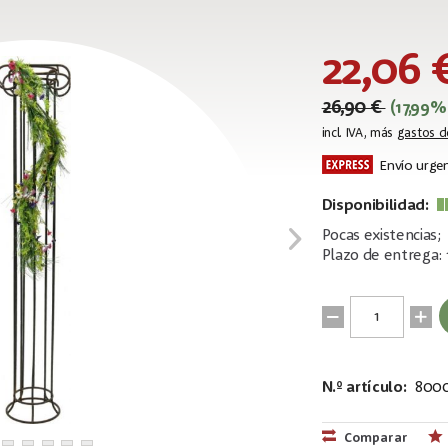
22,06 
26,90 €
(17,99
incl. IVA, más
gastos d
Envío urgen
Disponibilidad:
Pocas existencias;
Plazo de entrega: 
N.º artículo:
8000
EAN:
MPN:
4026397587
82501898
Comparar