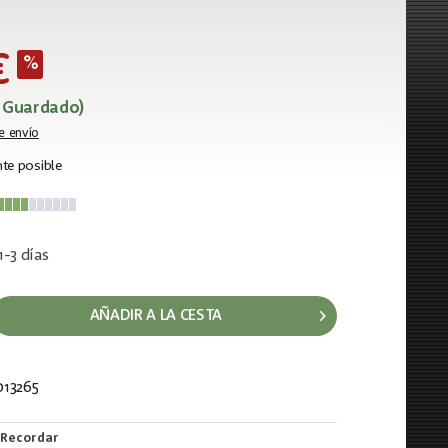
€
% Guardado)
e envío
te posible
1-3 días
AÑADIR A LA CESTA
13265
739
Recordar