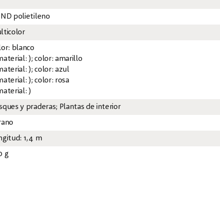
 ND polietileno
lticolor
lor: blanco
aterial: ); color: amarillo
aterial: ); color: azul
aterial: ); color: rosa
aterial: )
sques y praderas; Plantas de interior
rano
ngitud: 1,4 m
0 g