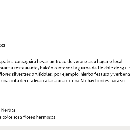
to
uropalms conseguirá llevar un trozo de verano a su hogar o local
orar su restaurante, balcón o interior.La guirnalda flexible de 140
lores silvestres artificiales, por ejemplo, hierba festuca y verbena
na cinta decorativa o atar a una corona.No hay límites para su
 hierbas
de color rosa flores hermosas