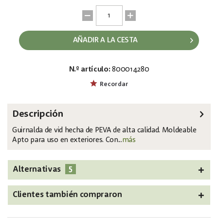
AÑADIR A LA CESTA
N.º artículo:
800014280
EAN:
MPN:
4026397637052
82503754
Recordar
Descripción
Guirnalda de vid hecha de PEVA de alta calidad. Moldeable
Apto para uso en exteriores. Con...
más
5
Alternativas
Clientes también compraron